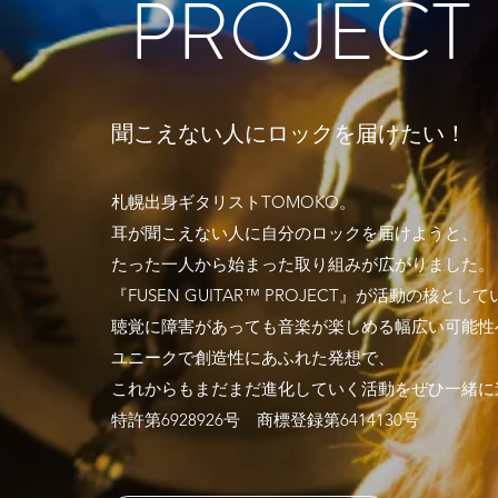
PROJECT
聞こえない人にロックを届けたい！
札幌出身ギタリストTOMOKO。
耳が聞こえない人に自分のロックを届けようと、
たった一人から始まった取り組みが広がりました。
『FUSEN GUITAR™ PROJECT』が活動の核とし
聴覚に障害があっても音楽が楽しめる幅広い可能性
ユニークで創造性にあふれた発想で、
これからもまだまだ進化していく活動をぜひ一緒に
​特許第6928926号 商標登録第6414130号