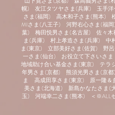
山下寛さま(京都) 森高義男さま(札
幌) 友江タツヤさま(兵庫) 玉手洋
さま(福岡) 高木和子さま(熊本)
MIさま(八王子) 河野右心さま(福
葉) 梅田悦男さま(名古屋) 佐々木
ま(兵庫) 村上孝造さま(兵庫) 中
ま(東京) 立部美好さま(佐賀) 野
一さま(仙台) お役立て下さいさま
地域助け合い基金さま(東京) テラ
年男さま(京都) 熊須光男さま(京
ま 高成田享さま(東京) 原一隆＆
美さま(北海道) 新島かなたさま(
玉) 河端幸二さま(熊本) ＜※AL