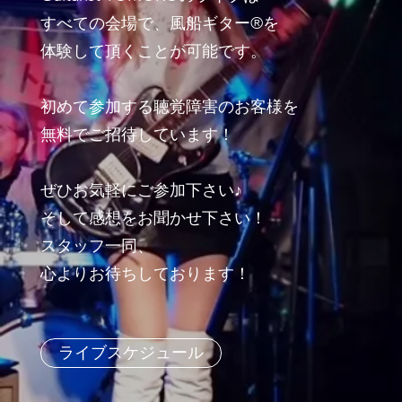
すべての会場で、​風船ギター®を
体験して頂くことが可能です。
初めて参加する聴覚障害のお客様を
無料でご招待しています！
ぜひお気軽にご参加下さい♪
そして感想をお聞かせ下さい！​
スタッフ一同、
心よりお待ちしております！
ライブスケジュール