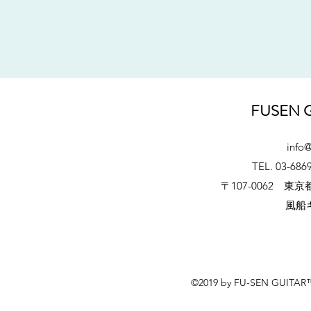
FUSEN 
info
TEL. 03-686
〒107-0062 東
風船
©2019 by FU-SEN GUITAR™ 