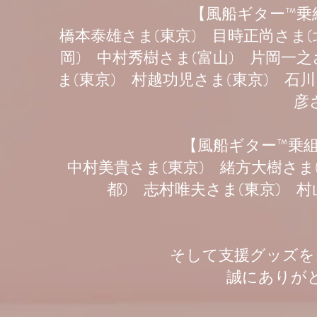
【風船ギター™乗
橋本泰雄さま(東京) 目時正尚さま(
岡) 中村秀樹さま(富山) 片岡一之
ま(東京) 村越功児さま(東京) 石
彦
【風船ギター™乗
中村美貴さま(東京) 緒方大樹さま
都) 志村唯夫さま(東京) 村
そして支援グッズを
​誠にありが